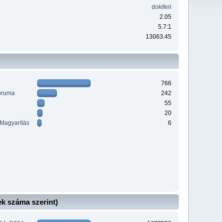
dokiferi
2.05
5.7:1
13063.45
766
óruma
242
55
20
 Magyarítás
6
k száma szerint)