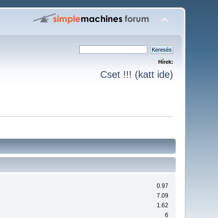
Hírek:
Cset !!! (katt ide)
0.97
7.09
1.62
6