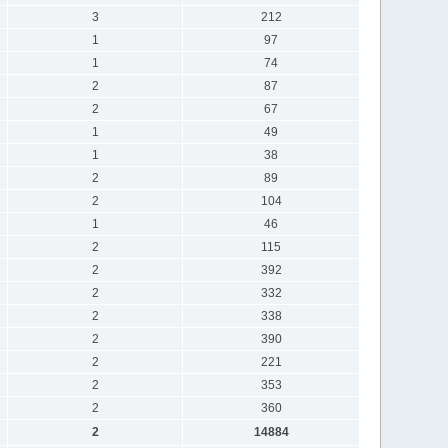
3
212
1
97
1
74
2
87
2
67
1
49
1
38
2
89
2
104
1
46
2
115
2
392
2
332
2
338
2
390
2
221
2
353
2
360
2
14884