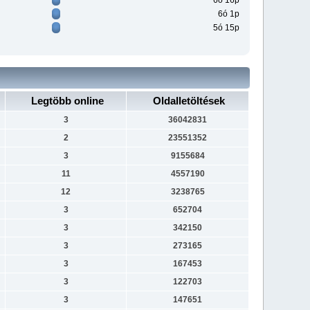
6ó 16p
6ó 1p
5ó 15p
Legtöbb online
Oldalletöltések
3
36042831
2
23551352
3
9155684
11
4557190
12
3238765
3
652704
3
342150
3
273165
3
167453
3
122703
3
147651