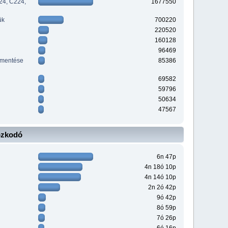
24, C224,
1677550
ük
700220
220520
160128
96469
ementése
85386
69582
59796
50634
47567
ózkodó
6n 47p
4n 18ó 10p
4n 14ó 10p
2n 2ó 42p
9ó 42p
8ó 59p
7ó 26p