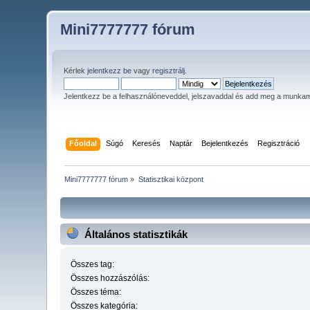
Mini7777777 fórum
Kérlek
jelentkezz be
vagy
regisztrálj
.
Jelentkezz be a felhasználóneveddel, jelszavaddal és add meg a munka
Főoldal
Súgó
Keresés
Naptár
Bejelentkezés
Regisztráció
Mini7777777 fórum
»
Statisztikai központ
Általános statisztikák
Összes tag:
Összes hozzászólás:
Összes téma:
Összes kategória: