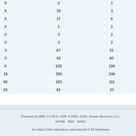
0
2
1
0
10
3
0
17
6
0
1
2
0
3
2
0
3
2
3
67
51
5
92
85
6
225
106
19
356
240
90
325
111
26
81
33
Powered by SMF 2.0 RC3
|
SMF © 2006–2010, Simple Machines LLC
XHTML
RSS
WAP2
Az oldal 0.092 másodperc alatt készült el 28 lekéréssel.