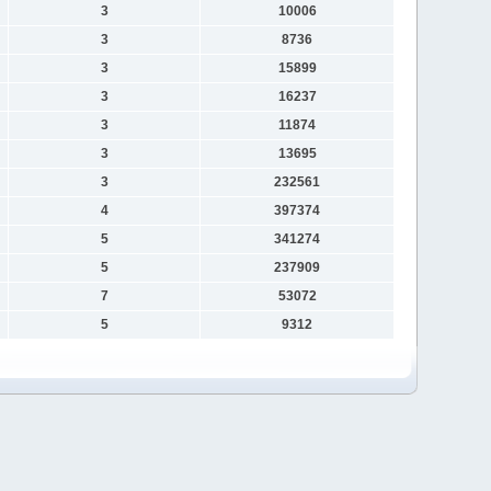
3
10006
3
8736
3
15899
3
16237
3
11874
3
13695
3
232561
4
397374
5
341274
5
237909
7
53072
5
9312