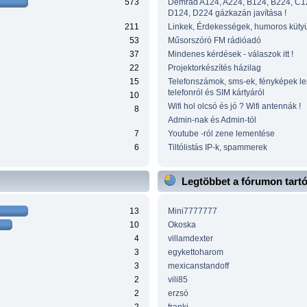
573
Demrad A124, A224, B124, B224, C1
D124, D224 gázkazán javítása !
211
Linkek, Érdekességek, humoros küty
53
Műsorszóró FM rádióadó
37
Mindenes kérdések - válaszok itt !
22
Projektorkészítés házilag
15
Telefonszámok, sms-ek, fényképek l
telefonról és SIM kártyáról
10
Wifi hol olcsó és jó ? Wifi antennák !
8
Admin-nak és Admin-tól
7
Youtube -ról zene lementése
6
Tiltólistás IP-k, spammerek
Legtöbbet a fórumon tart
13
Mini7777777
10
Okoska
4
villamdexter
3
egykettoharom
3
mexicanstandoff
2
vili85
2
erzsó