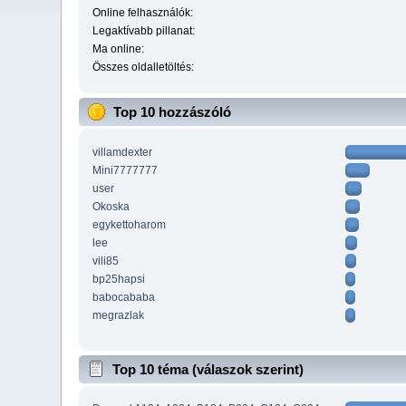
Online felhasználók:
Legaktívabb pillanat:
Ma online:
Összes oldalletöltés:
Top 10 hozzászóló
villamdexter
Mini7777777
user
Okoska
egykettoharom
lee
vili85
bp25hapsi
babocababa
megrazlak
Top 10 téma (válaszok szerint)