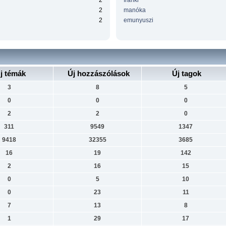
2
franki
2
manóka
2
emunyuszi
j témák
Új hozzászólások
Új tagok
3
8
5
0
0
0
2
2
0
311
9549
1347
9418
32355
3685
16
19
142
2
16
15
0
5
10
0
23
11
7
13
8
1
29
17