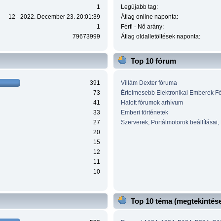
1
Legújabb tag:
12 - 2022. December 23. 20:01:39
Átlag online naponta:
1
Férfi - Nő arány:
79673999
Átlag oldalletöltések naponta:
Top 10 fórum
391
Villám Dexter fóruma
73
Értelmesebb Elektronikai Emberek F
41
Halott fórumok arhívum
33
Emberi történetek
27
Szerverek, Portálmotorok beállításai,
20
15
12
11
10
Top 10 téma (megtekintése