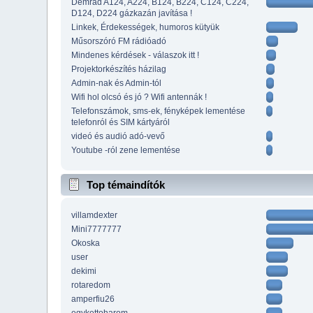
Demrad A124, A224, B124, B224, C124, C224,
D124, D224 gázkazán javítása !
Linkek, Érdekességek, humoros kütyük
Műsorszóró FM rádióadó
Mindenes kérdések - válaszok itt !
Projektorkészítés házilag
Admin-nak és Admin-tól
Wifi hol olcsó és jó ? Wifi antennák !
Telefonszámok, sms-ek, fényképek lementése
telefonról és SIM kártyáról
videó és audió adó-vevő
Youtube -ról zene lementése
Top témaindítók
villamdexter
Mini7777777
Okoska
user
dekimi
rotaredom
amperfiu26