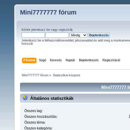
Mini7777777 fórum
Kérlek
jelentkezz be
vagy
regisztrálj
.
Jelentkezz be a felhasználóneveddel, jelszavaddal és add meg a munkamen
hosszát
Főoldal
Súgó
Keresés
Naptár
Bejelentkezés
Regisztráció
Mini7777777 fórum
»
Statisztikai központ
Mini7777777 fó
Általános statisztikák
Összes tag:
Összes hozzászólás:
Összes téma:
Összes kategória: