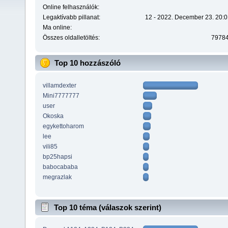
Online felhasználók:
Legaktívabb pillanat:
12 - 2022. December 23. 20:0
Ma online:
Összes oldalletöltés:
7978
Top 10 hozzászóló
villamdexter
Mini7777777
user
Okoska
egykettoharom
lee
vili85
bp25hapsi
babocababa
megrazlak
Top 10 téma (válaszok szerint)