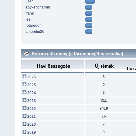
user
egykettoharom
franki
lee
rotaredom
amperfiu26
Fórum előzmény (a fórum idejét használva)
Havi összegzés
Új témák
hoz
3
2026
0
2025
2
2024
311
2023
9418
2022
16
2021
2
2020
0
2019