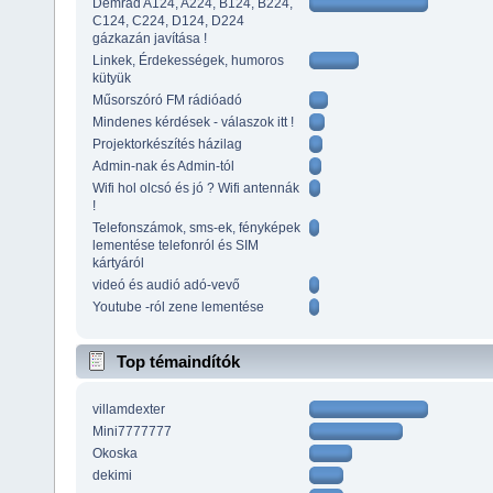
Demrad A124, A224, B124, B224,
C124, C224, D124, D224
gázkazán javítása !
Linkek, Érdekességek, humoros
kütyük
Műsorszóró FM rádióadó
Mindenes kérdések - válaszok itt !
Projektorkészítés házilag
Admin-nak és Admin-tól
Wifi hol olcsó és jó ? Wifi antennák
!
Telefonszámok, sms-ek, fényképek
lementése telefonról és SIM
kártyáról
videó és audió adó-vevő
Youtube -ról zene lementése
Top témaindítók
villamdexter
Mini7777777
Okoska
dekimi