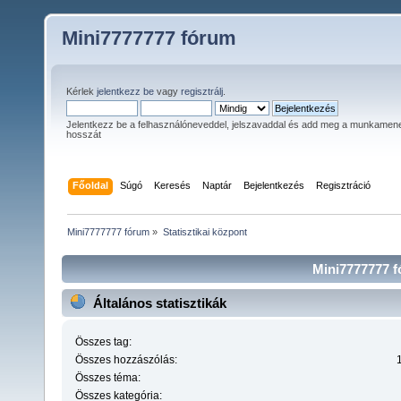
Mini7777777 fórum
Kérlek
jelentkezz be
vagy
regisztrálj
.
Jelentkezz be a felhasználóneveddel, jelszavaddal és add meg a munkamen
hosszát
Főoldal
Súgó
Keresés
Naptár
Bejelentkezés
Regisztráció
Mini7777777 fórum
»
Statisztikai központ
Mini7777777 fó
Általános statisztikák
Összes tag:
Összes hozzászólás:
Összes téma:
Összes kategória: