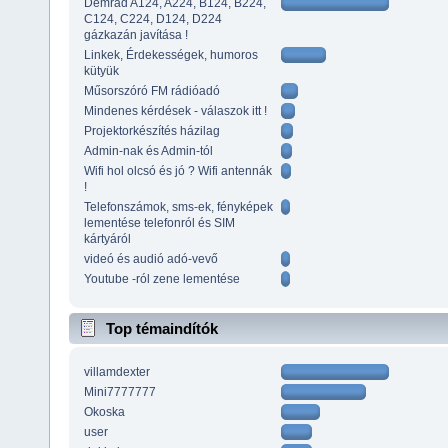
Demrad A124, A224, B124, B224,
C124, C224, D124, D224
gázkazán javítása !
Linkek, Érdekességek, humoros
kütyük
Műsorszóró FM rádióadó
Mindenes kérdések - válaszok itt !
Projektorkészítés házilag
Admin-nak és Admin-tól
Wifi hol olcsó és jó ? Wifi antennák
!
Telefonszámok, sms-ek, fényképek
lementése telefonról és SIM
kártyáról
videó és audió adó-vevő
Youtube -ról zene lementése
Top témaindítók
villamdexter
Mini7777777
Okoska
user