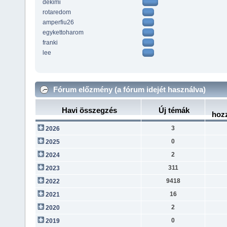
dekimi
rotaredom
amperfiu26
egykettoharom
franki
lee
Fórum előzmény (a fórum idejét használva)
Havi összegzés
Új témák
hoz
3
2026
0
2025
2
2024
311
2023
9418
2022
16
2021
2
2020
0
2019