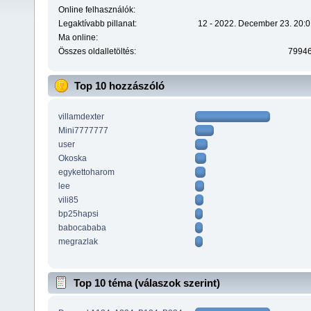
Online felhasználók:
Legaktívabb pillanat:
12 - 2022. December 23. 20:0
Ma online:
Összes oldalletöltés:
7994
Top 10 hozzászóló
villamdexter
Mini7777777
user
Okoska
egykettoharom
lee
vili85
bp25hapsi
babocababa
megrazlak
Top 10 téma (válaszok szerint)