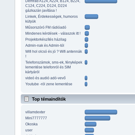
Demrad A124, A224, B124, B224,
C124, C224, D124, D224
gázkazán javítása !
Linkek, Érdekességek, humoros
kütyük
Műsorszóró FM rádióadó
Mindenes kérdések - válaszok itt !
Projektorkészítés házilag
Admin-nak és Admin-tól
Wifi hol olcsó és jó ? Wifi antennák
!
Telefonszámok, sms-ek, fényképek
lementése telefonról és SIM
kártyáról
videó és audió adó-vevő
Youtube -ról zene lementése
Top témaindítók
villamdexter
Mini7777777
Okoska
user