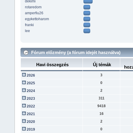
dekimi
rotaredom
amperfiu26
egykettoharom
franki
lee
Fórum előzmény (a fórum idejét használva)
Havi összegzés
Új témák
hoz
3
2026
0
2025
2
2024
311
2023
9418
2022
16
2021
2
2020
0
2019