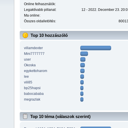
Online felhasználók:
Legaktívabb pillanat:
12 - 2022. December 23. 20:0
Ma online:
Összes oldalletöltés:
8001
Top 10 hozzászóló
villamdexter
Mini7777777
user
Okoska
egykettoharom
lee
vili85
bp25hapsi
babocababa
megrazlak
Top 10 téma (válaszok szerint)