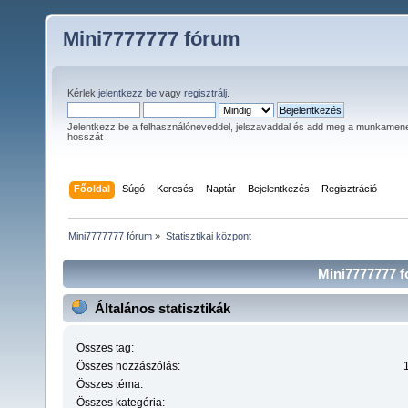
Mini7777777 fórum
Kérlek
jelentkezz be
vagy
regisztrálj
.
Jelentkezz be a felhasználóneveddel, jelszavaddal és add meg a munkamen
hosszát
Főoldal
Súgó
Keresés
Naptár
Bejelentkezés
Regisztráció
Mini7777777 fórum
»
Statisztikai központ
Mini7777777 fó
Általános statisztikák
Összes tag:
Összes hozzászólás:
Összes téma:
Összes kategória: