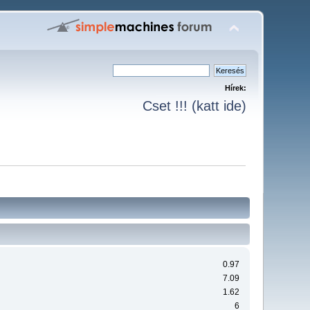
Hírek:
Cset !!! (katt ide)
0.97
7.09
1.62
6