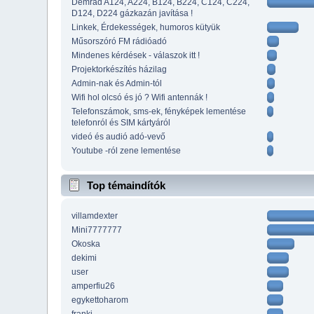
Demrad A124, A224, B124, B224, C124, C224,
D124, D224 gázkazán javítása !
Linkek, Érdekességek, humoros kütyük
Műsorszóró FM rádióadó
Mindenes kérdések - válaszok itt !
Projektorkészítés házilag
Admin-nak és Admin-tól
Wifi hol olcsó és jó ? Wifi antennák !
Telefonszámok, sms-ek, fényképek lementése
telefonról és SIM kártyáról
videó és audió adó-vevő
Youtube -ról zene lementése
Top témaindítók
villamdexter
Mini7777777
Okoska
dekimi
user
amperfiu26
egykettoharom