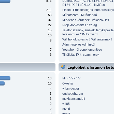
573
Demrad A124, A224, B124, B224, C1
D124, D224 gázkazán javítása !
211
Linkek, Érdekességek, humoros küty
53
Műsorszóró FM rádióadó
37
Mindenes kérdések - válaszok itt !
22
Projektorkészítés házilag
15
Telefonszámok, sms-ek, fényképek l
telefonról és SIM kártyáról
10
Wifi hol olcsó és jó ? Wifi antennák !
8
Admin-nak és Admin-tól
7
Youtube -ról zene lementése
6
Tiltólistás IP-k, spammerek
Legtöbbet a fórumon tart
13
Mini7777777
10
Okoska
4
villamdexter
3
egykettoharom
3
mexicanstandoff
2
vili85
2
erzsó