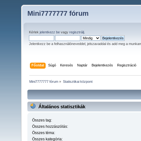
Mini7777777 fórum
Kérlek
jelentkezz be
vagy
regisztrálj
.
Jelentkezz be a felhasználóneveddel, jelszavaddal és add meg a munka
Főoldal
Súgó
Keresés
Naptár
Bejelentkezés
Regisztráció
Mini7777777 fórum
»
Statisztikai központ
Általános statisztikák
Összes tag:
Összes hozzászólás:
Összes téma:
Összes kategória: