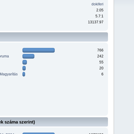
dokiferi
2.05
5.7:1
13137.97
766
óruma
242
55
20
 Magyarítás
6
k száma szerint)