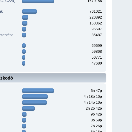
24, C224,
1679156
ük
701021
220892
160362
96697
ementése
85487
69699
59868
50771
47680
ózkodó
6n 47p
4n 18ó 10p
4n 14ó 10p
2n 2ó 42p
9ó 42p
8ó 59p
7ó 26p