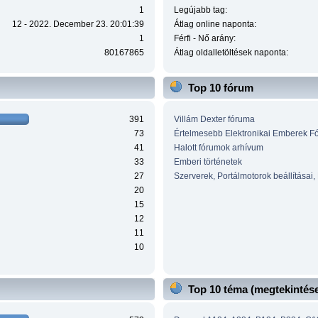
1
Legújabb tag:
12 - 2022. December 23. 20:01:39
Átlag online naponta:
1
Férfi - Nő arány:
80167865
Átlag oldalletöltések naponta:
Top 10 fórum
391
Villám Dexter fóruma
73
Értelmesebb Elektronikai Emberek F
41
Halott fórumok arhívum
33
Emberi történetek
27
Szerverek, Portálmotorok beállításai,
20
15
12
11
10
Top 10 téma (megtekintése