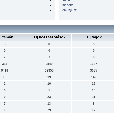
2
franki
2
manóka
2
emunyuszi
j témák
Új hozzászólások
Új tagok
3
8
5
0
0
0
2
2
0
311
9549
1347
9418
32355
3685
16
19
142
2
16
15
0
5
10
0
23
11
7
13
8
1
29
17