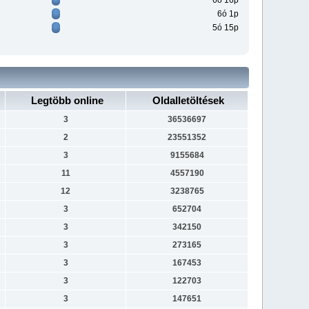
6ó 16p
6ó 1p
5ó 15p
Legtöbb online
Oldalletöltések
3
36536697
2
23551352
3
9155684
11
4557190
12
3238765
3
652704
3
342150
3
273165
3
167453
3
122703
3
147651