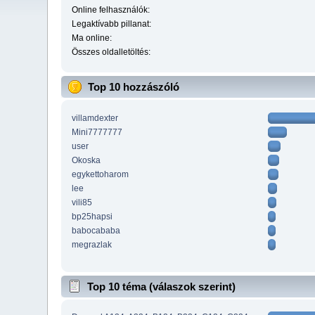
Online felhasználók:
Legaktívabb pillanat:
Ma online:
Összes oldalletöltés:
Top 10 hozzászóló
villamdexter
Mini7777777
user
Okoska
egykettoharom
lee
vili85
bp25hapsi
babocababa
megrazlak
Top 10 téma (válaszok szerint)