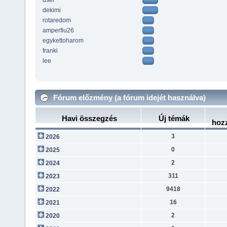
user
dekimi
rotaredom
amperfiu26
egykettoharom
franki
lee
Fórum előzmény (a fórum idejét használva)
Havi összegzés
Új témák
hoz
3
2026
0
2025
2
2024
311
2023
9418
2022
16
2021
2
2020