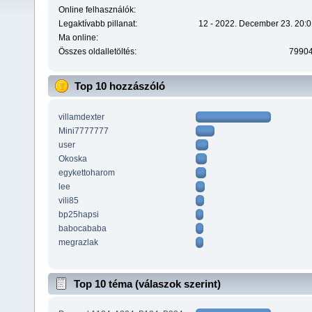
Online felhasználók:
Legaktívabb pillanat:
12 - 2022. December 23. 20:0
Ma online:
Összes oldalletöltés:
7990
Top 10 hozzászóló
villamdexter
Mini7777777
user
Okoska
egykettoharom
lee
vili85
bp25hapsi
babocababa
megrazlak
Top 10 téma (válaszok szerint)