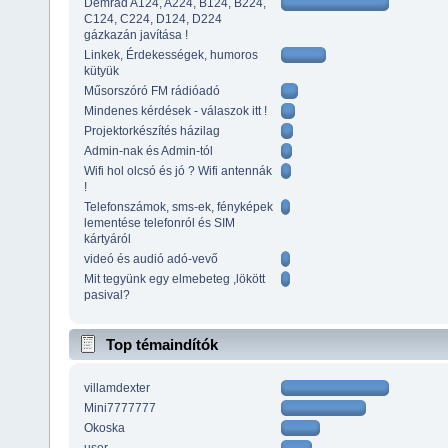
Demrad A124, A224, B124, B224,
C124, C224, D124, D224
gázkazán javítása !
Linkek, Érdekességek, humoros
kütyük
Műsorszóró FM rádióadó
Mindenes kérdések - válaszok itt !
Projektorkészítés házilag
Admin-nak és Admin-tól
Wifi hol olcsó és jó ? Wifi antennák
!
Telefonszámok, sms-ek, fényképek
lementése telefonról és SIM
kártyáról
videó és audió adó-vevő
Mit tegyünk egy elmebeteg ,lökött
pasival?
Top témaindítók
villamdexter
Mini7777777
Okoska