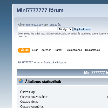
Mini7777777 fórum
Kérlek
jelentkezz be
vagy
regisztrálj
.
Jelentkezz be a felhasználóneveddel, jelszavaddal és add meg a munkamen
hosszát
Főoldal
Súgó
Keresés
Naptár
Bejelentkezés
Regisztráció
Mini7777777 fórum
»
Statisztikai központ
Mini7777777 fó
Általános statisztikák
Összes tag:
Összes hozzászólás:
Összes téma:
Összes kategória: