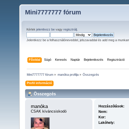
Mini7777777 fórum
Kérlek
jelentkezz be
vagy
regisztrálj
.
Jelentkezz be a felhasználóneveddel, jelszavaddal és add meg a munka
Főoldal
Súgó
Keresés
Naptár
Bejelentkezés
Regisztráció
Mini7777777 fórum
»
manóka profilja
»
Összegzés
Profil információ
Összegzés
manóka 
Hozzászólások:
CSAK kíváncsiskodó
Nem:
Kor:
Lakóhely: