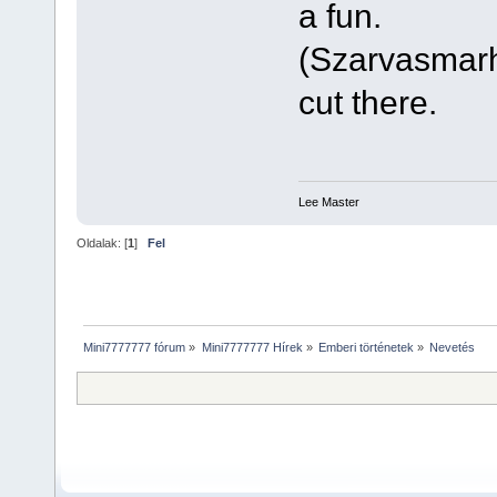
a fun.
(Szarvasmarha-
cut there.
Lee Master
Oldalak: [
1
]
Fel
Mini7777777 fórum
»
Mini7777777 Hírek
»
Emberi történetek
»
Nevetés