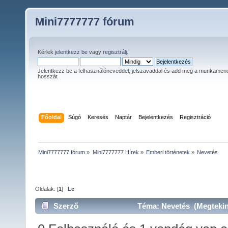
Mini7777777 fórum
Kérlek
jelentkezz be
vagy
regisztrálj
.
Jelentkezz be a felhasználóneveddel, jelszavaddal és add meg a munkamen
hosszát
Főoldal
Súgó
Keresés
Naptár
Bejelentkezés
Regisztráció
Mini7777777 fórum
»
Mini7777777 Hírek
»
Emberi történetek
»
Nevetés
Oldalak: [
1
]
Le
Szerző
Téma: Nevetés (Megtekin