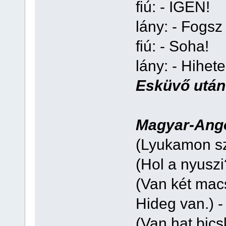
fiú: - IGEN!
lány: - Fogsz
fiú: - Soha!
lány: - Hihet
Esküvő után: 
Magyar-Ango
(Lyukamon sz
(Hol a nyuszi
(Van két mac
Hideg van.) 
(Van hat bics