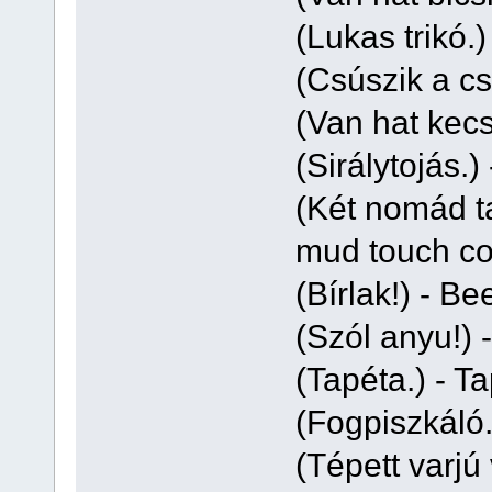
(Lukas trikó.
(Csúszik a c
(Van hat kec
(Sirálytojás.)
(Két nomád ta
mud touch co
(Bírlak!) - Be
(Szól anyu!) 
(Tapéta.) - Ta
(Fogpiszkáló.
(Tépett varjú