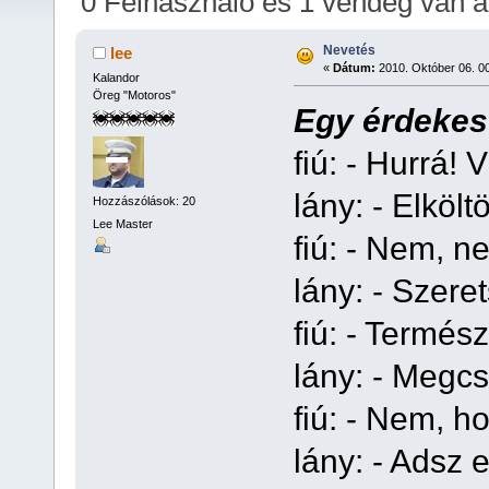
0 Felhasználó és 1 vendég van 
Nevetés
lee
«
Dátum:
2010. Október 06. 00
Kalandor
Öreg "Motoros"
Egy érdekes
fiú: - Hurrá!
lány: - Elköl
Hozzászólások: 20
Lee Master
fiú: - Nem, ne
lány: - Szere
fiú: - Termés
lány: - Megcs
fiú: - Nem, h
lány: - Adsz 