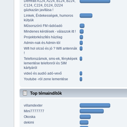
Demrad A124, A224, B124, B224,
C124, C224, D124, D224
gázkazán javítása !
Linkek, Érdekességek, humoros
kütyük
Műsorszóró FM rádióadó
Mindenes kérdések - válaszok itt !
Projektorkészítés házilag
Admin-nak és Admin-tól
Wifi hol olcsó és jó ? Wifi antennák
!
Telefonszámok, sms-ek, fényképek
lementése telefonról és SIM
kártyáról
videó és audió adó-vevő
Youtube -ról zene lementése
Top témaindítók
villamdexter
Mini7777777
Okoska
dekimi