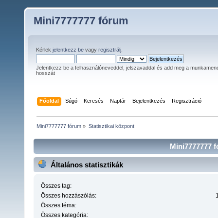
Mini7777777 fórum
Kérlek
jelentkezz be
vagy
regisztrálj
.
Jelentkezz be a felhasználóneveddel, jelszavaddal és add meg a munkamen
hosszát
Főoldal
Súgó
Keresés
Naptár
Bejelentkezés
Regisztráció
Mini7777777 fórum
»
Statisztikai központ
Mini7777777 fó
Általános statisztikák
Összes tag:
Összes hozzászólás:
Összes téma:
Összes kategória: