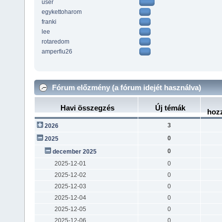
user
egykettoharom
franki
lee
rotaredom
amperfiu26
Fórum előzmény (a fórum idejét használva)
Havi összegzés
Új témák
hoz
3
2026
0
2025
0
december 2025
2025-12-01
0
2025-12-02
0
2025-12-03
0
2025-12-04
0
2025-12-05
0
2025-12-06
0