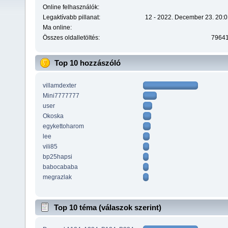
Online felhasználók:
Legaktívabb pillanat:
12 - 2022. December 23. 20:0
Ma online:
Összes oldalletöltés:
7964
Top 10 hozzászóló
villamdexter
Mini7777777
user
Okoska
egykettoharom
lee
vili85
bp25hapsi
babocababa
megrazlak
Top 10 téma (válaszok szerint)