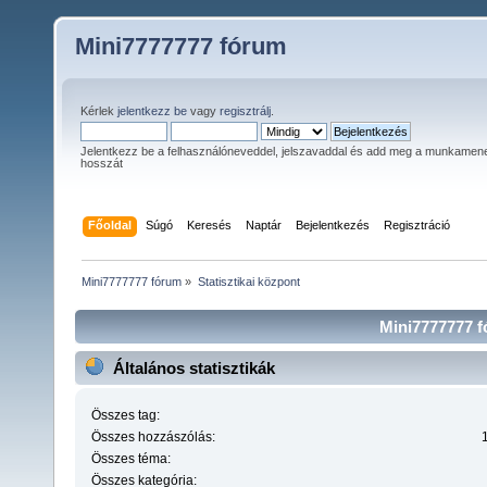
Mini7777777 fórum
Kérlek
jelentkezz be
vagy
regisztrálj
.
Jelentkezz be a felhasználóneveddel, jelszavaddal és add meg a munkamen
hosszát
Főoldal
Súgó
Keresés
Naptár
Bejelentkezés
Regisztráció
Mini7777777 fórum
»
Statisztikai központ
Mini7777777 fó
Általános statisztikák
Összes tag:
Összes hozzászólás:
Összes téma:
Összes kategória: