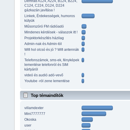
Demrad A124, A224, B124, B224,
C124, C224, D124, D224
gázkazán javítása !
Linkek, Érdekességek, humoros
kütyük
Műsorszóró FM rádióadó
Mindenes kérdések - válaszok itt !
Projektorkészítés házilag
Admin-nak és Admin-tól
Wifi hol olcsó és jó ? Wifi antennák
!
Telefonszámok, sms-ek, fényképek
lementése telefonról és SIM
kártyáról
videó és audió adó-vevő
Youtube -ról zene lementése
Top témaindítók
villamdexter
Mini7777777
Okoska
user