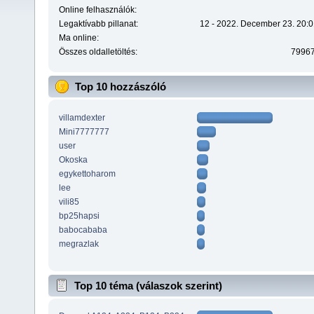
Online felhasználók:
Legaktívabb pillanat:
12 - 2022. December 23. 20:0
Ma online:
Összes oldalletöltés:
7996
Top 10 hozzászóló
villamdexter
Mini7777777
user
Okoska
egykettoharom
lee
vili85
bp25hapsi
babocababa
megrazlak
Top 10 téma (válaszok szerint)