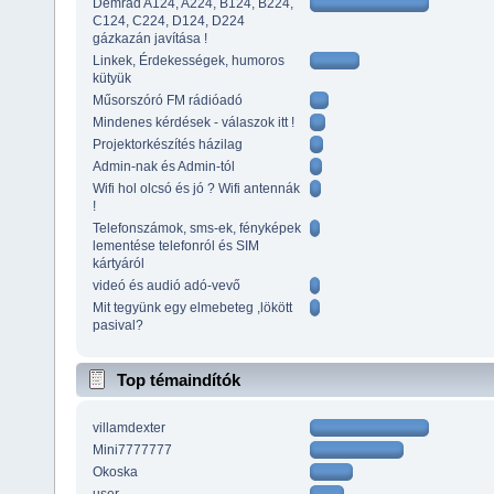
Demrad A124, A224, B124, B224,
C124, C224, D124, D224
gázkazán javítása !
Linkek, Érdekességek, humoros
kütyük
Műsorszóró FM rádióadó
Mindenes kérdések - válaszok itt !
Projektorkészítés házilag
Admin-nak és Admin-tól
Wifi hol olcsó és jó ? Wifi antennák
!
Telefonszámok, sms-ek, fényképek
lementése telefonról és SIM
kártyáról
videó és audió adó-vevő
Mit tegyünk egy elmebeteg ,lökött
pasival?
Top témaindítók
villamdexter
Mini7777777
Okoska