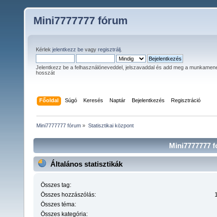
Mini7777777 fórum
Kérlek
jelentkezz be
vagy
regisztrálj
.
Jelentkezz be a felhasználóneveddel, jelszavaddal és add meg a munkamen
hosszát
Főoldal
Súgó
Keresés
Naptár
Bejelentkezés
Regisztráció
Mini7777777 fórum
»
Statisztikai központ
Mini7777777 fó
Általános statisztikák
Összes tag:
Összes hozzászólás:
Összes téma:
Összes kategória: