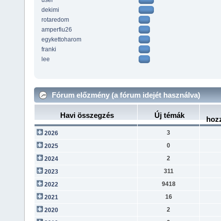
user
dekimi
rotaredom
amperfiu26
egykettoharom
franki
lee
Fórum előzmény (a fórum idejét használva)
Havi összegzés
Új témák
hoz
3
2026
0
2025
2
2024
311
2023
9418
2022
16
2021
2
2020