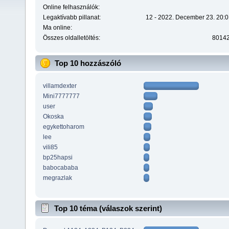
Online felhasználók:
Legaktívabb pillanat:
12 - 2022. December 23. 20:0
Ma online:
Összes oldalletöltés:
8014
Top 10 hozzászóló
villamdexter
Mini7777777
user
Okoska
egykettoharom
lee
vili85
bp25hapsi
babocababa
megrazlak
Top 10 téma (válaszok szerint)