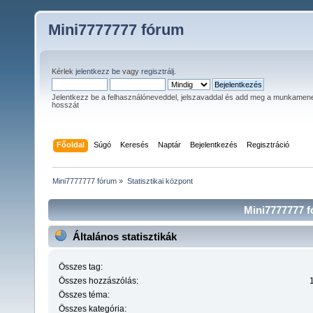
Mini7777777 fórum
Kérlek
jelentkezz be
vagy
regisztrálj
.
Jelentkezz be a felhasználóneveddel, jelszavaddal és add meg a munkamen
hosszát
Főoldal
Súgó
Keresés
Naptár
Bejelentkezés
Regisztráció
Mini7777777 fórum
»
Statisztikai központ
Mini7777777 fó
Általános statisztikák
Összes tag:
Összes hozzászólás:
Összes téma:
Összes kategória: