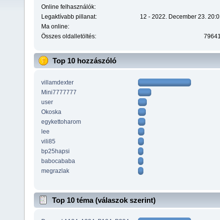
Online felhasználók:
Legaktívabb pillanat:
12 - 2022. December 23. 20:0
Ma online:
Összes oldalletöltés:
7964
Top 10 hozzászóló
villamdexter
Mini7777777
user
Okoska
egykettoharom
lee
vili85
bp25hapsi
babocababa
megrazlak
Top 10 téma (válaszok szerint)