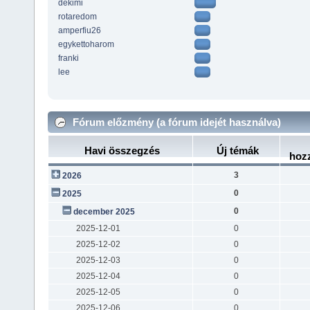
dekimi
rotaredom
amperfiu26
egykettoharom
franki
lee
Fórum előzmény (a fórum idejét használva)
Havi összegzés
Új témák
hoz
3
2026
0
2025
0
december 2025
2025-12-01
0
2025-12-02
0
2025-12-03
0
2025-12-04
0
2025-12-05
0
2025-12-06
0