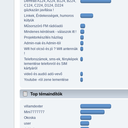
Demrad A124, A224, B124, B224,
C124, C224, D124, D224
gázkazán javítása !
Linkek, Érdekességek, humoros
kütyük
Műsorszóró FM rádióadó
Mindenes kérdések - válaszok itt !
Projektorkészítés házilag
Admin-nak és Admin-tól
Wifi hol olcsó és jó ? Wifi antennák
!
Telefonszámok, sms-ek, fényképek
lementése telefonról és SIM
kártyáról
videó és audió adó-vevő
Youtube -ról zene lementése
Top témaindítók
villamdexter
Mini7777777
Okoska
user