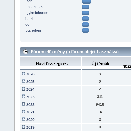
user
amperfiu26
egykettoharom
franki
lee
rotaredom
Fórum előzmény (a fórum idejét használva)
Havi összegzés
Új témák
hoz
3
2026
0
2025
2
2024
311
2023
9418
2022
16
2021
2
2020
0
2019