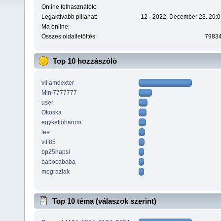
Online felhasználók:
Legaktívabb pillanat:
12 - 2022. December 23. 20:0
Ma online:
Összes oldalletöltés:
7983
Top 10 hozzászóló
villamdexter
Mini7777777
user
Okoska
egykettoharom
lee
vili85
bp25hapsi
babocababa
megrazlak
Top 10 téma (válaszok szerint)