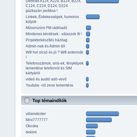
Demrad A124, A224, B124, B224,
C124, C224, D124, D224
gázkazán javítása !
Linkek, Érdekességek, humoros
kütyük
Műsorszóró FM rádióadó
Mindenes kérdések - válaszok itt !
Projektorkészítés házilag
Admin-nak és Admin-tól
Wifi hol olcsó és jó ? Wifi antennák
!
Telefonszámok, sms-ek, fényképek
lementése telefonról és SIM
kártyáról
videó és audió adó-vevő
Youtube -ról zene lementése
Top témaindítók
villamdexter
Mini7777777
Okoska
dekimi