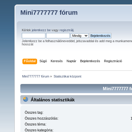
Mini7777777 fórum
Kérlek
jelentkezz be
vagy
regisztrálj
.
Jelentkezz be a felhasználóneveddel, jelszavaddal és add meg a munkamen
hosszát
Főoldal
Súgó
Keresés
Naptár
Bejelentkezés
Regisztráció
Mini7777777 fórum
»
Statisztikai központ
Mini7777777 fó
Általános statisztikák
Összes tag:
Összes hozzászólás:
Összes téma:
Összes kategória: