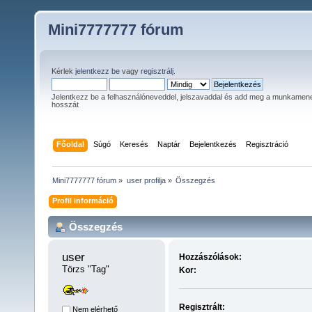
Mini7777777 fórum
Kérlek
jelentkezz be
vagy
regisztrálj
.
Jelentkezz be a felhasználóneveddel, jelszavaddal és add meg a munkamen
hosszát
Főoldal
Súgó
Keresés
Naptár
Bejelentkezés
Regisztráció
Mini7777777 fórum
»
user profilja
»
Összegzés
Profil információ
Összegzés
user 
Hozzászólások:
Törzs "Tag"
Kor:
Regisztrált:
Nem elérhető