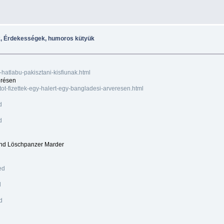
k, Érdekességek, humoros kütyük
hatlabu-pakisztani-kisfiunak.html
verésen
tot-fizettek-egy-halert-egy-bangladesi-arveresen.html
d
d
fend Löschpanzer Marder
ed
d
d