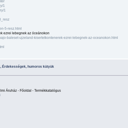
ter
ry/1
ry/1
3_resz
en-5-resz.html
erek ezrei lebegnek az óceánokon
hajo-baleset-ujzeland-kisertetkontenerek-ezrei-lebegnek-az-oceanokon.html
tml
k, Érdekességek, humoros kütyük
mi Áruház - Főoldal - Termékkatalógus
8