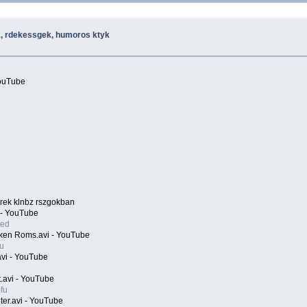
, rdekessgek, humoros ktyk
YouTube
erek klnbz rszgokban
 - YouTube
ted
cken Roms.avi - YouTube
u
avi - YouTube
.avi - YouTube
fu
ter.avi - YouTube