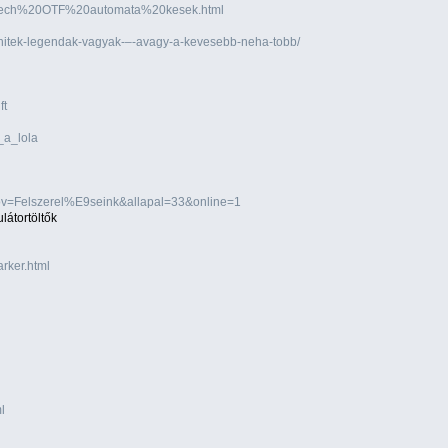
crotech%20OTF%20automata%20kesek.html
evhitek-legendak-vagyak-–-avagy-a-kevesebb-neha-tobb/
ft
_a_lola
ov=Felszerel%E9seink&allapal=33&online=1
látortöltők
rker.html
l