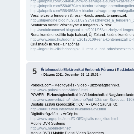
http://jalopnik.com/5584840/how-to-salvage-a-sunken-car-freigh
http://jalopnik.com/5584870/mv-tricolor-salvage-operation/galle
http://jalopnik.com/5584863/mv-tricolor-salvage-prep-work/galle
Vészhelyzet a tengeren 3. rész - Hajók, gépek, tengerészek
http://shipengine.blog.hu/2011/02/22/veszhelyzet_a_tengeren_
Seafalcon mesél: Vészhelyzet a tengeren - 5. rész
http://seafalconmesel.blogspot.com/2011/05/veszhelyzet-tenger
Rena konténerszállító hajó baleset, Új-Zéland: kísértetkontén
http://www.origo.hu/tudomany/20120109-rena-kontenerszallito-
Óriáshajók III.rész - a hat óriás
http://logout.hu/cikk/oriashajok_iii_resz_a_hat_orias/bevezeto.h
5
Értelmesebb Elektronikai Emberek Fóruma
/
Re:Linke
«
Dátum:
2011. December 31. 11:15:31 »
Poloska.com - Megfigyelés - Video - Biztonságtechnika
http://www.poloska.com/video3.html
POWER - Biztonságtechnikai és Videótechnikai Nagykereskedel
http://www.powerbizt.hu/index.php?pid=12&nav=&product=110
Digitális asztali képrögzítők :: CCTV - DVR Saurus Kft.
http://saurus.web.interware.hu/kamera/dvr.html
Digitális rögzítő »–› ÁrGép.hu
http://www.argep.hu/trend/DIGI/Digitalis-roegzitoe.html
Mobile DVR Systems
http://www.mobiledvr.net/
Mobile DVR | Mobile Digital Video Recorders