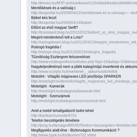
http://knives.hu/MTP-archive/keses%20cikkek/kestesztek/Mi
Mentőkések és a valóság I.
http://kesportal.hu/2009/04/12/mentokesek-es-a-valosag-i-–-t
Bábel kés teszt
http://kesportal.hu/2009/04/14/babel/
Eltűnt az első magyar Swift?
http://tcomment.blog.hu/2012/02/23/eltunt_az_elso_magyar_swi
Megint mindentvivő lett a Lola?
http://racingdream.blog.hu/2012/03/13/megint_mindentvivo_lett
Robogó tragédia !
http://robogo.blog.hu/2012/03/13/robogos_tragedia
Tűzoltóság Esztergom felszerelései
http://www.esztergomhot.hu/index.php?lap=16&allap=33&tmsz
Nagyteljesítményű nem a játék kategóriájú inverterek és akkumu
http://www.scorpio.hu/inverterek__akkumulatortoltok
Motoliht - Világító mágneses LED jelzőbója SPARKER
http://motolight.hu/termek/vilagito_magneses_led_jelzoboja_spa
Motolight - Kamerák
http://motolight.hu/kategoria/kamerak.html
Motolight - Szerszámok
http://motolight.hu/kategoria/szerszamok.html
Amit a mobil lehallgatásról tudni lehet
http://barikad.hu/node/4701
Telefon beszélgetés felvétele
http://prog.hu/tarsalgo/88545/Telefon+beszelgetes+felvetele.htm
Megfigyelés alatt élve - Biztonságos Kommunikáció ?
http://www.zpok.hu/biztkomm/702.shtml