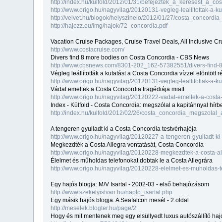
http://index.hu/kulfold/2012/01/31/befejeztek_a_keresest_a_co
http://www.origo.hu/nagyvilag/20120131-vegleg-leallitottak-a-ku
http://velvet.hu/blogok/helyszinelo/2012/01/27/costa_concordi
http://hajozz.eu/img/hajok/72_concordia.pdf
Vacation Cruise Packages, Cruise Travel Deals, All Inclusive Cr
http://www.costacruise.com/
Divers find 8 more bodies on Costa Concordia - CBS News
http://www.cbsnews.com/8301-202_162-57382551/divers-find-8
Végleg leállították a kutatást a Costa Concordia vízzel elöntött 
http://www.origo.hu/nagyvilag/20120131-vegleg-leallitottak-a-ku
Vádat emeltek a Costa Concordia tragédiája miatt
http://www.origo.hu/nagyvilag/20120222-vadat-emeltek-a-costa-
Index - Külföld - Costa Concordia: megszólal a kapitánnyal hírb
http://index.hu/kulfold/2012/02/26/costa_concordia_megszolal
A tengeren gyulladt ki a Costa Concordia testvérhajója
http://www.origo.hu/nagyvilag/20120227-a-tengeren-gyulladt-ki-
Megkezdték a Costa Allegra vontatását, Costa Concordia
http://www.origo.hu/nagyvilag/20120228-megkezdtek-a-costa-al
Élelmet és műholdas telefonokat dobtak le a Costa Allegrára
http://www.origo.hu/nagyvilag/20120228-elelmet-es-muholdas-te
Egy hajós blogja: M/V Isartal - 2002-03 - első behajózásom
http://www.szekelyistvan.hu/naplo_isartal.php
Egy másik hajós blogja: A Seafalcon mesél - 2.oldal
http://meselek.blogter.hu/page/2
Hogy és mit mentenek meg egy elsüllyedt luxus autószállító ha