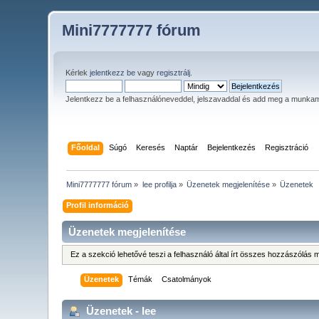
Mini7777777 fórum
Kérlek
jelentkezz be
vagy
regisztrálj
.
Jelentkezz be a felhasználóneveddel, jelszavaddal és add meg a munka
Főoldal
Súgó
Keresés
Naptár
Bejelentkezés
Regisztráció
Mini7777777 fórum
»
lee profilja
»
Üzenetek megjelenítése
»
Üzenetek
Profil információ
Üzenetek megjelenítése
Ez a szekció lehetővé teszi a felhasználó által írt összes hozzászólá
Üzenetek
Témák
Csatolmányok
Üzenetek - lee