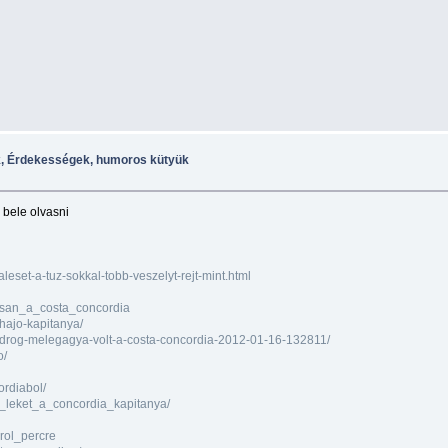
k, Érdekességek, humoros kütyük
 bele olvasni
eset-a-tuz-sokkal-tobb-veszelyt-rejt-mint.html
orsan_a_costa_concordia
shajo-kapitanya/
-a-drog-melegagya-volt-a-costa-concordia-2012-01-16-132811/
o/
ordiabol/
tt_leket_a_concordia_kapitanya/
rol_percre