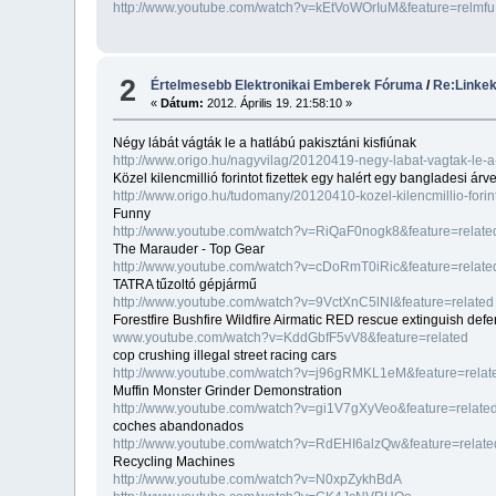
http://www.youtube.com/watch?v=kEtVoWOrIuM&feature=relmfu
2
Értelmesebb Elektronikai Emberek Fóruma
/
Re:Linke
«
Dátum:
2012. Április 19. 21:58:10 »
Négy lábát vágták le a hatlábú pakisztáni kisfiúnak
http://www.origo.hu/nagyvilag/20120419-negy-labat-vagtak-le-a-
Közel kilencmillió forintot fizettek egy halért egy bangladesi ár
http://www.origo.hu/tudomany/20120410-kozel-kilencmillio-forin
Funny
http://www.youtube.com/watch?v=RiQaF0nogk8&feature=relate
The Marauder - Top Gear
http://www.youtube.com/watch?v=cDoRmT0iRic&feature=relate
TATRA tűzoltó gépjármű
http://www.youtube.com/watch?v=9VctXnC5lNI&feature=related
Forestfire Bushfire Wildfire Airmatic RED rescue extinguish de
www.youtube.com/watch?v=KddGbfF5vV8&feature=related
cop crushing illegal street racing cars
http://www.youtube.com/watch?v=j96gRMKL1eM&feature=relat
Muffin Monster Grinder Demonstration
http://www.youtube.com/watch?v=gi1V7gXyVeo&feature=relate
coches abandonados
http://www.youtube.com/watch?v=RdEHI6alzQw&feature=relate
Recycling Machines
http://www.youtube.com/watch?v=N0xpZykhBdA