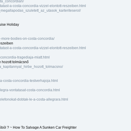
sta_concordian/
tatast-a-costa-concordia-vizzel-elontott-reszeiben.html
a_megallapodas_szuletett_az_utasok_karteriteserol/
uise Holiday
-more-bodies-on-costa-concordia/
részeiben
tatast-a-costa-concordia-vizzel-elontott-reszeiben.html
concordia-tragediaja-miatt.html
e hozott tolmácsnő
_a_kapitannyal_hirbe_hozott_tolmacsno/
a-costa-concordia-testverhajoja.html
legra-vontatasat-costa-concordia.html
lefonokat-dobtak-le-a-costa-allegrara.html
jóból ? ~ How To Salvage A Sunken Car Freighter