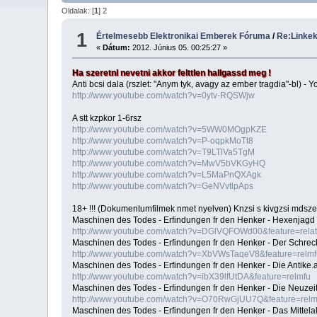
Oldalak: [
1
]
2
1
Értelmesebb Elektronikai Emberek Fóruma
/
Re:Linkek
«
Dátum:
2012. Június 05. 00:25:27 »
Ha szeretnl nevetni akkor felttlen hallgassd meg !
Anti bcsi dala (rszlet: "Anym tyk, avagy az ember tragdia"-bl) - 
http://www.youtube.com/watch?v=0ytv-RQSWjw
A stt kzpkor 1-6rsz
http://www.youtube.com/watch?v=5WW0MOgpKZE
http://www.youtube.com/watch?v=P-oqpkMoTt8
http://www.youtube.com/watch?v=T9LTlVa5TgM
http://www.youtube.com/watch?v=MwV5bVKGyHQ
http://www.youtube.com/watch?v=L5MaPnQXAgk
http://www.youtube.com/watch?v=GeNVvtlpAps
18+ !!! (Dokumentumfilmek nmet nyelven) Knzsi s kivgzsi mdsz
Maschinen des Todes - Erfindungen fr den Henker - Hexenjagd
http://www.youtube.com/watch?v=DGlVQFOWd00&feature=rela
Maschinen des Todes - Erfindungen fr den Henker - Der Schre
http://www.youtube.com/watch?v=XbVWsTaqeV8&feature=relmf
Maschinen des Todes - Erfindungen fr den Henker - Die Antike.
http://www.youtube.com/watch?v=ibX39lfUtDA&feature=relmfu
Maschinen des Todes - Erfindungen fr den Henker - Die Neuzeit
http://www.youtube.com/watch?v=O70RwGjUU7Q&feature=relm
Maschinen des Todes - Erfindungen fr den Henker - Das Mittelal