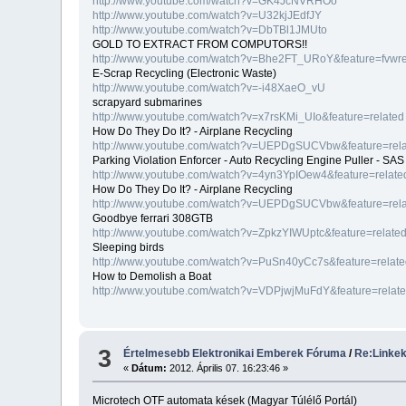
http://www.youtube.com/watch?v=GK4JcNVRHOo
http://www.youtube.com/watch?v=U32kjJEdfJY
http://www.youtube.com/watch?v=DbTBl1JMUto
GOLD TO EXTRACT FROM COMPUTORS!!
http://www.youtube.com/watch?v=Bhe2FT_URoY&feature=fvwre
E-Scrap Recycling (Electronic Waste)
http://www.youtube.com/watch?v=-i48XaeO_vU
scrapyard submarines
http://www.youtube.com/watch?v=x7rsKMi_UIo&feature=related
How Do They Do It? - Airplane Recycling
http://www.youtube.com/watch?v=UEPDgSUCVbw&feature=rel
Parking Violation Enforcer - Auto Recycling Engine Puller - S
http://www.youtube.com/watch?v=4yn3YpIOew4&feature=relate
How Do They Do It? - Airplane Recycling
http://www.youtube.com/watch?v=UEPDgSUCVbw&feature=rel
Goodbye ferrari 308GTB
http://www.youtube.com/watch?v=ZpkzYIWUptc&feature=relate
Sleeping birds
http://www.youtube.com/watch?v=PuSn40yCc7s&feature=relat
How to Demolish a Boat
http://www.youtube.com/watch?v=VDPjwjMuFdY&feature=relat
3
Értelmesebb Elektronikai Emberek Fóruma
/
Re:Linke
«
Dátum:
2012. Április 07. 16:23:46 »
Microtech OTF automata kések (Magyar Túlélő Portál)