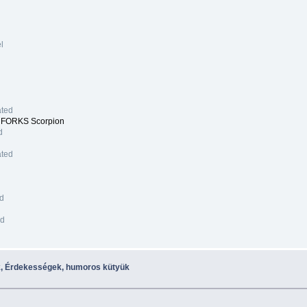
l
ated
AS FORKS Scorpion
d
ated
d
ed
ed
k, Érdekességek, humoros kütyük