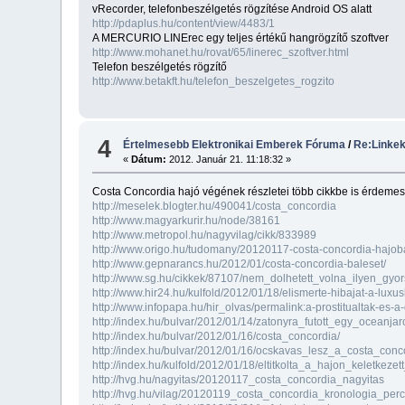
vRecorder, telefonbeszélgetés rögzítése Android OS alatt
http://pdaplus.hu/content/view/4483/1
A MERCURIO LINErec egy teljes értékű hangrögzítő szoftver
http://www.mohanet.hu/rovat/65/linerec_szoftver.html
Telefon beszélgetés rögzítő
http://www.betakft.hu/telefon_beszelgetes_rogzito
4
Értelmesebb Elektronikai Emberek Fóruma
/
Re:Linke
«
Dátum:
2012. Január 21. 11:18:32 »
Costa Concordia hajó végének részletei több cikkbe is érdemes
http://meselek.blogter.hu/490041/costa_concordia
http://www.magyarkurir.hu/node/38161
http://www.metropol.hu/nagyvilag/cikk/833989
http://www.origo.hu/tudomany/20120117-costa-concordia-hajobal
http://www.gepnarancs.hu/2012/01/costa-concordia-baleset/
http://www.sg.hu/cikkek/87107/nem_dolhetett_volna_ilyen_gy
http://www.hir24.hu/kulfold/2012/01/18/elismerte-hibajat-a-luxu
http://www.infopapa.hu/hir_olvas/permalink:a-prostitualtak-es
http://index.hu/bulvar/2012/01/14/zatonyra_futott_egy_oceanjar
http://index.hu/bulvar/2012/01/16/costa_concordia/
http://index.hu/bulvar/2012/01/16/ocskavas_lesz_a_costa_conc
http://index.hu/kulfold/2012/01/18/eltitkolta_a_hajon_keletkeze
http://hvg.hu/nagyitas/20120117_costa_concordia_nagyitas
http://hvg.hu/vilag/20120119_costa_concordia_kronologia_perc