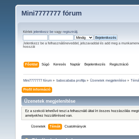
Mini7777777 fórum
Kérlek
jelentkezz be
vagy
regisztrálj
.
Jelentkezz be a felhasználóneveddel, jelszavaddal és add meg a munkamen
hosszát
Főoldal
Súgó
Keresés
Naptár
Bejelentkezés
Regisztráció
Mini7777777 fórum
»
babocababa profilja
»
Üzenetek megjelenítése
»
Tém
Profil információ
Üzenetek megjelenítése
Ez a szekció lehetővé teszi a felhasználó által írt összes hozzászólás meg
amelyekhez hozzáférésed van.
Üzenetek
Témák
Csatolmányok