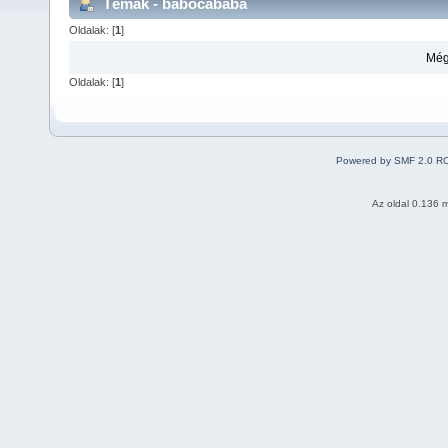
Témák - babocababa
Oldalak: [
1
]
Még
Oldalak: [
1
]
Powered by SMF 2.0 R
Az oldal 0.136 m