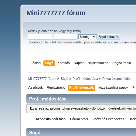
Mini7777777 fórum
Kérlek
jelentkezz be
vagy
regisztrálj
.
Jelentkezz be a felhasználóneveddel, jelszavaddal és add meg a munka
Főoldal
Súgó
Keresés
Naptár
Bejelentkezés
Regisztráció
Mini7777777 fórum
»
Súgó
»
Profil módosítása
»
Privát üzenetküldés
Az alapok
Regisztráció
Profil jellemzők
Hozzászólási alapok
Pr
Profil módosítása
Ez a rész az azonosítókon elvégezhető különböző műveletekről nyújt in
Azonosító beállításai
Fórum profil
Kinézet és elrendezés
Hitel
Súgó