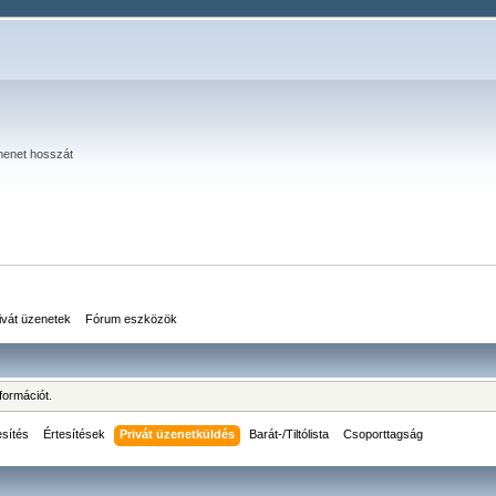
menet hosszát
ivát üzenetek
Fórum eszközök
formációt.
esítés
Értesítések
Privát üzenetküldés
Barát-/Tiltólista
Csoporttagság