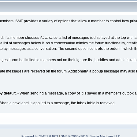
bers. SMF provides a variety of options that allow a member to control how priv
yed. If a member chooses
All at once
, a list of messages is displayed at the top with
a list of messages below it.
As a conversation
mimics the forum functionality, creatin
isplay messages as a conversation. The second option controls the order in which 
. It can be limited to members not on their ignore list, buddies and administrators
ivate messages are received on the forum. Additionally, a popup message may also
y default.
- When sending a message, a copy of it is saved in a member's outbox a
When a new label is applied to a message, the inbox lable is removed.
Powered by SMF 2.0 RC3
|
SMF © 2006–2010, Simple Machines LLC