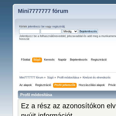
Mini7777777 fórum
Kérlek
jelentkezz be
vagy
regisztrálj
.
Jelentkezz be a felhasználóneveddel, jelszavaddal és add meg a munkamen
hosszát
Főoldal
Súgó
Keresés
Naptár
Bejelentkezés
Regisztráció
Mini7777777 fórum
»
Súgó
»
Profil módosítása
»
Kinézet és elrendezés
Az alapok
Regisztráció
Profil jellemzők
Hozzászólási alapok
Privá
Profil módosítása
Ez a rész az azonosítókon el
nyújt információt.