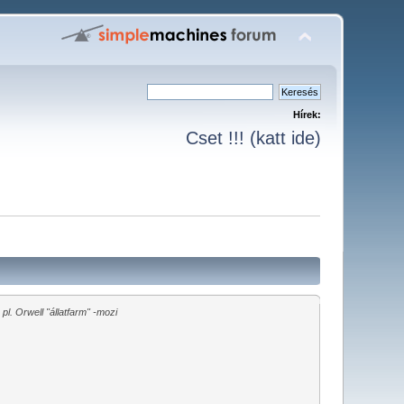
Hírek:
Cset !!! (katt ide)
pl.
Orwell "állatfarm" -mozi