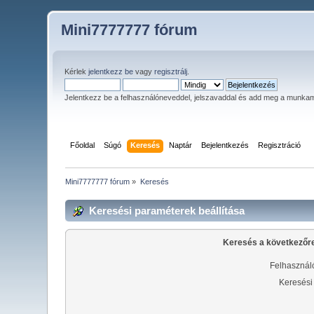
Mini7777777 fórum
Kérlek
jelentkezz be
vagy
regisztrálj
.
Jelentkezz be a felhasználóneveddel, jelszavaddal és add meg a munka
Főoldal
Súgó
Keresés
Naptár
Bejelentkezés
Regisztráció
Mini7777777 fórum
»
Keresés
Keresési paraméterek beállítása
Keresés a következőr
Felhasználó
Keresési