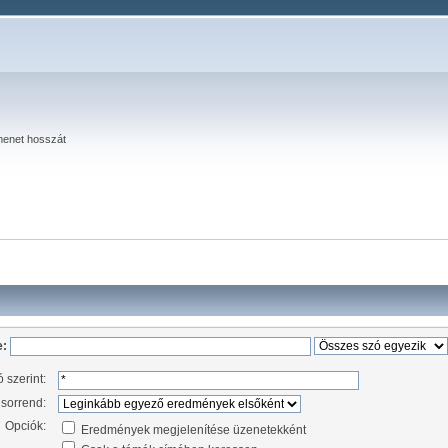
menet hosszát
e:
 szerint:
 sorrend:
Opciók:
Eredmények megjelenítése üzenetekként