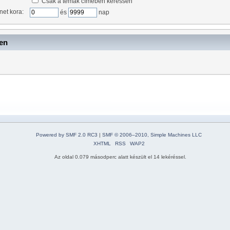
Csak a témák címében keressen
net kora:
és
nap
ben
Powered by SMF 2.0 RC3
|
SMF © 2006–2010, Simple Machines LLC
XHTML
RSS
WAP2
Az oldal 0.079 másodperc alatt készült el 14 lekéréssel.