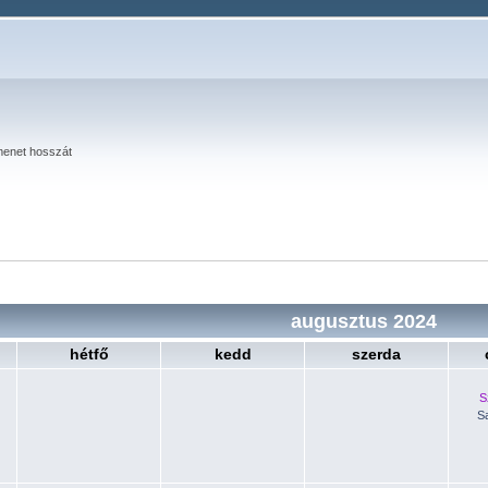
menet hosszát
augusztus 2024
hétfő
kedd
szerda
S
S