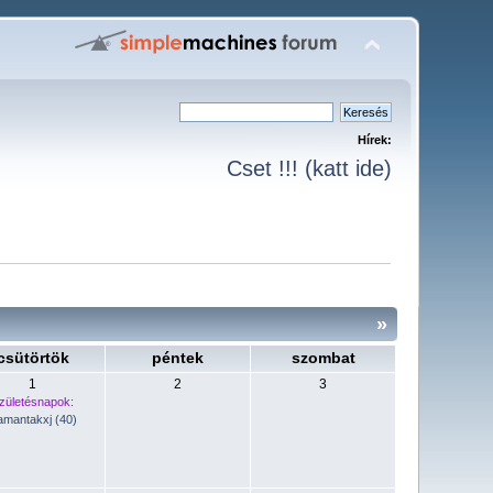
Hírek:
Cset !!! (katt ide)
»
csütörtök
péntek
szombat
1
2
3
zületésnapok:
amantakxj (40)