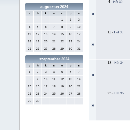
4
-
Hét 32
augusztus 2024
»
v
h
k
s
c
p
s
1
2
3
4
5
6
7
8
9
10
11
-
Hét 33
11
12
13
14
15
16
17
18
19
20
21
22
23
24
»
25
26
27
28
29
30
31
szeptember 2024
18
-
Hét 34
v
h
k
s
c
p
s
1
2
3
4
5
6
7
»
8
9
10
11
12
13
14
15
16
17
18
19
20
21
25
-
Hét 35
22
23
24
25
26
27
28
29
30
»