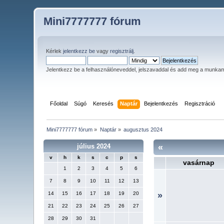
Mini7777777 fórum
Kérlek
jelentkezz be
vagy
regisztrálj
.
Jelentkezz be a felhasználóneveddel, jelszavaddal és add meg a munka
Főoldal
Súgó
Keresés
Naptár
Bejelentkezés
Regisztráció
Mini7777777 fórum
»
Naptár
»
augusztus 2024
július 2024
«
v
h
k
s
c
p
s
vasárnap
1
2
3
4
5
6
7
8
9
10
11
12
13
14
15
16
17
18
19
20
»
21
22
23
24
25
26
27
28
29
30
31