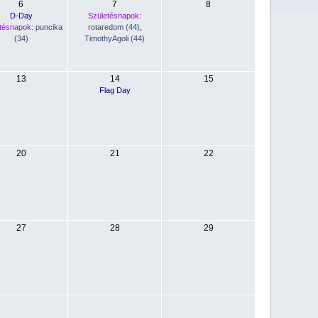
6
7
8
D-Day
Születésnapok:
tésnapok:
puncika
rotaredom (44)
,
(34)
TimothyAgoli (44)
13
14
15
Flag Day
20
21
22
27
28
29