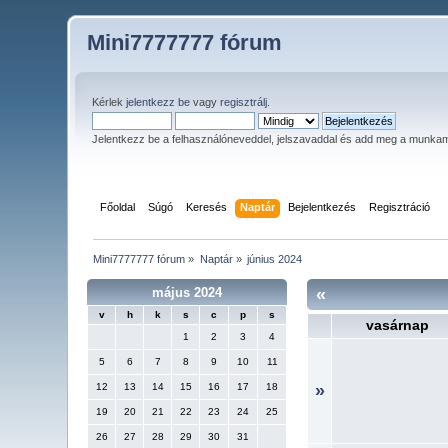
Mini7777777 fórum
Kérlek
jelentkezz be
vagy
regisztrálj
.
Jelentkezz be a felhasználóneveddel, jelszavaddal és add meg a munka
Főoldal
Súgó
Keresés
Naptár
Bejelentkezés
Regisztráció
Mini7777777 fórum
»
Naptár
»
június 2024
május 2024
«
v
h
k
s
c
p
s
vasárnap
1
2
3
4
5
6
7
8
9
10
11
12
13
14
15
16
17
18
»
19
20
21
22
23
24
25
26
27
28
29
30
31