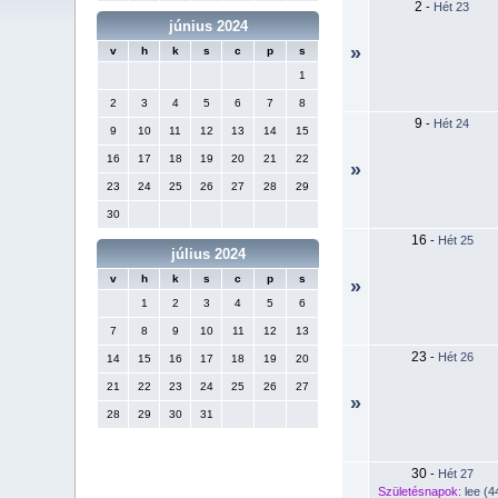
2
-
Hét 23
június 2024
»
v
h
k
s
c
p
s
1
2
3
4
5
6
7
8
9
-
Hét 24
9
10
11
12
13
14
15
16
17
18
19
20
21
22
»
23
24
25
26
27
28
29
30
16
-
Hét 25
július 2024
v
h
k
s
c
p
s
»
1
2
3
4
5
6
7
8
9
10
11
12
13
23
-
Hét 26
14
15
16
17
18
19
20
21
22
23
24
25
26
27
»
28
29
30
31
30
-
Hét 27
Születésnapok:
lee (4