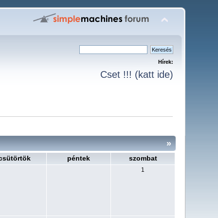
Hírek:
Cset !!! (katt ide)
»
csütörtök
péntek
szombat
1