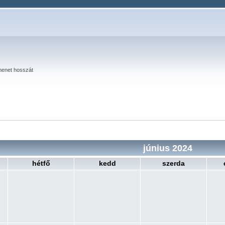
menet hosszát
június 2024
hétfő
kedd
szerda