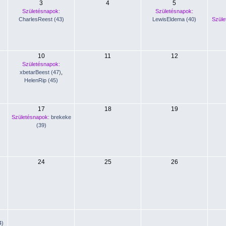
3
4
5
Születésnapok:
Születésnapok:
CharlesReest (43)
LewisEldema (40)
Szüle
10
11
12
Születésnapok:
xbetarBeest (47)
,
HelenRip (45)
17
18
19
Születésnapok:
brekeke
(39)
24
25
26
4)